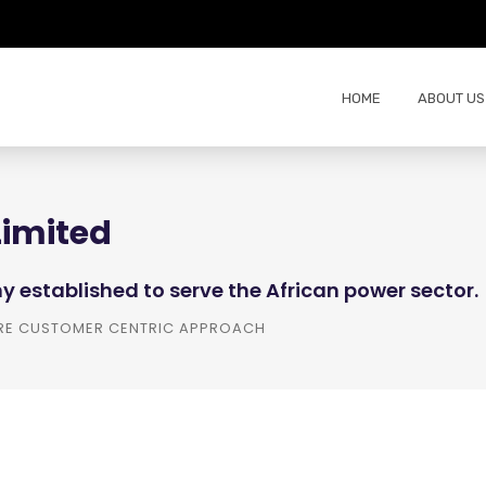
2
HOME
ABOUT US
Limited
y established to serve the African power sector.
ORE CUSTOMER CENTRIC APPROACH