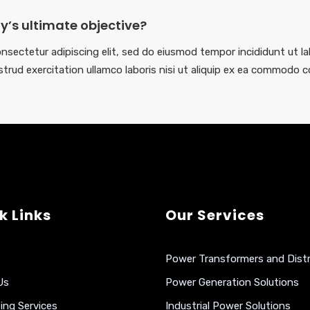
’s ultimate objective?
nsectetur adipiscing elit, sed do eiusmod tempor incididunt ut la
trud exercitation ullamco laboris nisi ut aliquip ex ea commodo 
k Links
Our Services
Power Transformers and Distr
Us
Power Generation Solutions
ing Services
Industrial Power Solutions