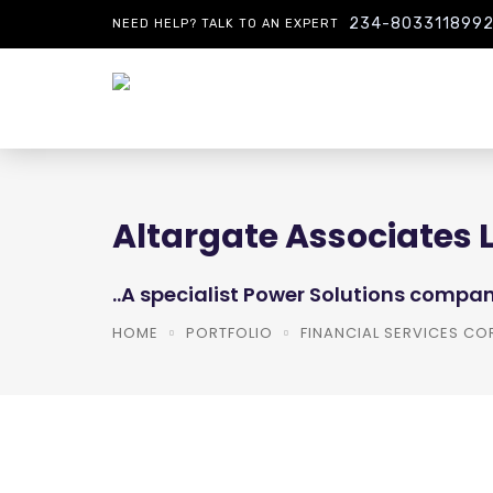
234-803311899
NEED HELP? TALK TO AN EXPERT
Altargate Associates 
..A specialist Power Solutions compan
HOME
PORTFOLIO
FINANCIAL SERVICES C