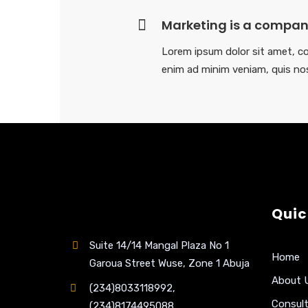
Marketing is a company
Lorem ipsum dolor sit amet, co
enim ad minim veniam, quis nos
Quic
Suite 14/14 Mangal Plaza No 1
Home
Garoua Street Wuse, Zone 1 Abuja
About 
(234)8033118992,
Consult
(234)8174495088